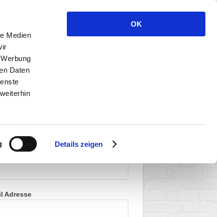
OK
leistungen
Anfrage
Datenschutz
le Medien
ir
, Werbung
ren Daten
ienste
weiterhin
r können Sie sofort
takt aufnehmen.
g
Details zeigen
e
il Adresse