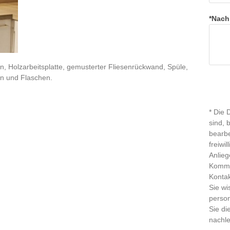
*Nach
 Holzarbeitsplatte, gemusterter Fliesenrückwand, Spüle,
rn und Flaschen.
* Die 
sind, 
bearb
freiwi
Anlieg
Kommu
Kontak
Sie wi
perso
Sie di
nachl